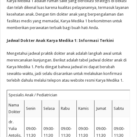
Karya Medika 1 adalah rumah sakit yang berlokasi strategis di Bekasi
dan telah dikenal luas karena kualitas pelayanannya, termasuk layanan
kesehatan anak. Dengan tim dokter anak yang berpengalaman dan
fasilitas medis yang memadai, Karya Medika 1 berkomitmen untuk
memberikan perawatan terbaik bagi buah hati Anda.
Jadwal Dokter Anak Karya Medika 1: Informasi Terkini
Mengetahui jadwal praktik dokter anak adalah langkah awal untuk
merencanakan kunjungan. Berikut adalah tabel jadwal dokter anak di
Karya Medika 1. Perlu diingat bahwa jadwal ini dapat berubah
sewaktu-waktu, jadi selalu disarankan untuk melakukan konfirmasi
terlebih dahulu melalui telepon atau website resmi Karya Medika 1.
Spesialis Anak / Pediatrician
Nama
Senin
Selasa
Rabu
Kamis
Jumat
Sabtu
Dokter
dr.
Yulia
09:00-
09:00-
09:00-
09:00-
09:00-
09:00-
Antolis,
11:30
11:30
11:30
11:30
11:30
11:30