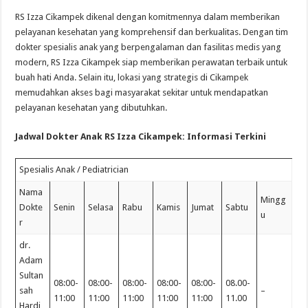
RS Izza Cikampek dikenal dengan komitmennya dalam memberikan
pelayanan kesehatan yang komprehensif dan berkualitas. Dengan tim
dokter spesialis anak yang berpengalaman dan fasilitas medis yang
modern, RS Izza Cikampek siap memberikan perawatan terbaik untuk
buah hati Anda. Selain itu, lokasi yang strategis di Cikampek
memudahkan akses bagi masyarakat sekitar untuk mendapatkan
pelayanan kesehatan yang dibutuhkan.
Jadwal Dokter Anak RS Izza Cikampek: Informasi Terkini
Spesialis Anak / Pediatrician
Nama
Mingg
Dokte
Senin
Selasa
Rabu
Kamis
Jumat
Sabtu
u
r
dr.
Adam
Sultan
08:00-
08:00-
08:00-
08:00-
08:00-
08.00-
sah
–
11:00
11:00
11:00
11:00
11:00
11.00
Hardi