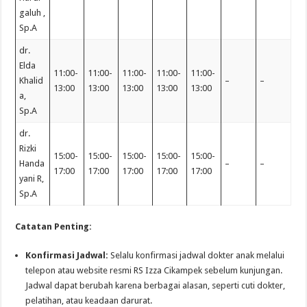
galuh ,
Sp.A
dr.
Elda
11:00-
11:00-
11:00-
11:00-
11:00-
Khalid
–
–
13:00
13:00
13:00
13:00
13:00
a,
Sp.A
dr.
Rizki
15:00-
15:00-
15:00-
15:00-
15:00-
Handa
–
–
17:00
17:00
17:00
17:00
17:00
yani R,
Sp.A
Catatan Penting:
Konfirmasi Jadwal:
Selalu konfirmasi jadwal dokter anak melalui
telepon atau website resmi RS Izza Cikampek sebelum kunjungan.
Jadwal dapat berubah karena berbagai alasan, seperti cuti dokter,
pelatihan, atau keadaan darurat.