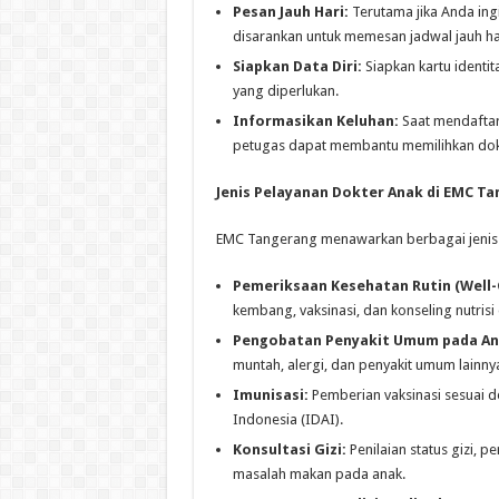
Pesan Jauh Hari:
Terutama jika Anda ingi
disarankan untuk memesan jadwal jauh ha
Siapkan Data Diri:
Siapkan kartu identit
yang diperlukan.
Informasikan Keluhan:
Saat mendaftar,
petugas dapat membantu memilihkan dokt
Jenis Pelayanan Dokter Anak di EMC T
EMC Tangerang menawarkan berbagai jenis p
Pemeriksaan Kesehatan Rutin (Well-Ch
kembang, vaksinasi, dan konseling nutrisi 
Pengobatan Penyakit Umum pada An
muntah, alergi, dan penyakit umum lainny
Imunisasi:
Pemberian vaksinasi sesuai d
Indonesia (IDAI).
Konsultasi Gizi:
Penilaian status gizi, 
masalah makan pada anak.