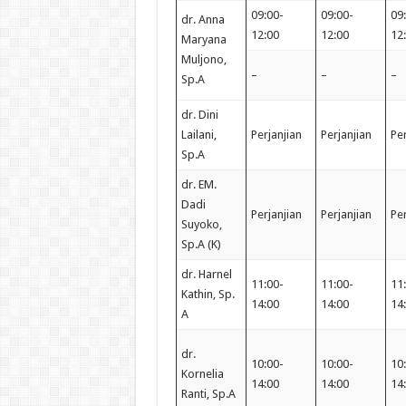
09:00-
09:00-
09
dr. Anna
12:00
12:00
12
Maryana
Muljono,
–
–
–
Sp.A
dr. Dini
Lailani,
Perjanjian
Perjanjian
Per
Sp.A
dr. EM.
Dadi
Perjanjian
Perjanjian
Per
Suyoko,
Sp.A (K)
dr. Harnel
11:00-
11:00-
11
Kathin, Sp.
14:00
14:00
14
A
dr.
10:00-
10:00-
10
Kornelia
14:00
14:00
14
Ranti, Sp.A