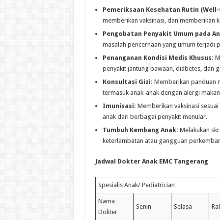
Pemeriksaan Kesehatan Rutin (Well-Ch
memberikan vaksinasi, dan memberikan ko
Pengobatan Penyakit Umum pada An
masalah pencernaan yang umum terjadi p
Penanganan Kondisi Medis Khusus:
Me
penyakit jantung bawaan, diabetes, dan 
Konsultasi Gizi:
Memberikan panduan men
termasuk anak-anak dengan alergi makan
Imunisasi:
Memberikan vaksinasi sesuai
anak dari berbagai penyakit menular.
Tumbuh Kembang Anak:
Melakukan skr
keterlambatan atau gangguan perkemba
Jadwal Dokter Anak EMC Tangerang
Spesialis Anak/ Pediatrician
Nama
Senin
Selasa
Ra
Dokter