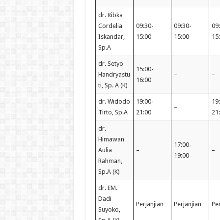
dr. Ribka
Cordelia
09:30-
09:30-
09
Iskandar,
15:00
15:00
15
Sp.A
dr. Setyo
15:00-
Handryastu
–
–
16:00
ti, Sp. A (K)
dr. Widodo
19:00-
19
–
Tirto, Sp.A
21:00
21
dr.
Himawan
17:00-
Aulia
–
–
19:00
Rahman,
Sp.A (K)
dr. EM.
Dadi
Perjanjian
Perjanjian
Per
Suyoko,