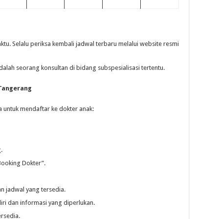
u. Selalu periksa kembali jadwal terbaru melalui website resmi
alah seorang konsultan di bidang subspesialisasi tertentu.
Tangerang
untuk mendaftar ke dokter anak:
.
Booking Dokter”.
an jadwal yang tersedia.
iri dan informasi yang diperlukan.
ersedia.