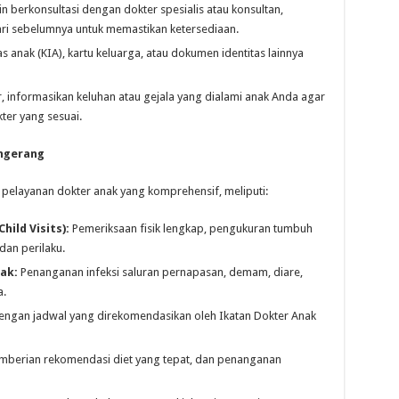
n berkonsultasi dengan dokter spesialis atau konsultan,
ri sebelumnya untuk memastikan ketersediaan.
as anak (KIA), kartu keluarga, atau dokumen identitas lainnya
 informasikan keluhan atau gejala yang dialami anak Anda agar
er yang sesuai.
angerang
elayanan dokter anak yang komprehensif, meliputi:
ild Visits):
Pemeriksaan fisik lengkap, pengukuran tumbuh
dan perilaku.
ak:
Penanganan infeksi saluran pernapasan, demam, diare,
a.
engan jadwal yang direkomendasikan oleh Ikatan Dokter Anak
pemberian rekomendasi diet yang tepat, dan penanganan