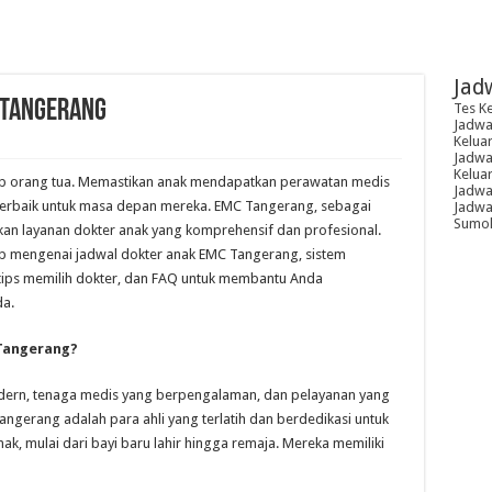
Jad
 Tangerang
Tes K
Jadwal
Kelua
Jadwal
Kelua
iap orang tua. Memastikan anak mendapatkan perawatan medis
Jadwa
i terbaik untuk masa depan mereka. EMC Tangerang, sebagai
Jadwal
Sumoh
kan layanan dokter anak yang komprehensif dan profesional.
ap mengenai jadwal dokter anak EMC Tangerang, sistem
, tips memilih dokter, dan FAQ untuk membantu Anda
da.
Tangerang?
odern, tenaga medis yang berpengalaman, dan pelayanan yang
ngerang adalah para ahli yang terlatih dan berdedikasi untuk
k, mulai dari bayi baru lahir hingga remaja. Mereka memiliki