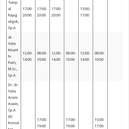
Tump
al
17:00-
17:00-
17:00-
15:00-
Rajag
20:00
20:00
20:00
17:00
ukguk,
Sp.A
dr.
Yoke
Kinant
12:00-
08:00-
12:00-
08:00-
12:00-
08:00-
hi
14:00
10:00
14:00
10:00
14:00
10:00
Putri,
M.Sc.,
Sp.A
Dr. dr.
Yulia
Ariani
Aswin,
Sp.A
(K)
17:00-
17:00-
15:00-
Konsul
19:00
19:00
17:00