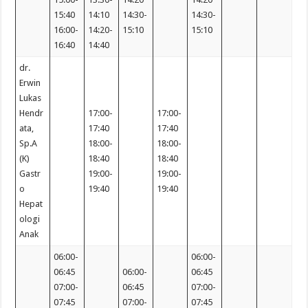
15:40
14:10
14:30-
14:30-
16:00-
14:20-
15:10
15:10
16:40
14:40
dr.
Erwin
Lukas
Hendr
17:00-
17:00-
ata,
17:40
17:40
Sp.A
18:00-
18:00-
(K)
18:40
18:40
Gastr
19:00-
19:00-
o
19:40
19:40
Hepat
ologi
Anak
06:00-
06:00-
06:45
06:00-
06:45
07:00-
06:45
07:00-
07:45
07:00-
07:45