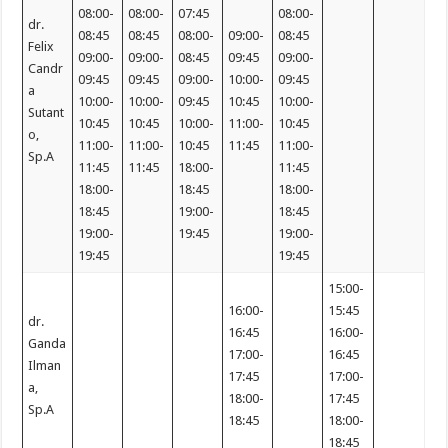
08:00-
08:00-
07:45
08:00-
dr.
08:45
08:45
08:00-
09:00-
08:45
Felix
09:00-
09:00-
08:45
09:45
09:00-
Candr
09:45
09:45
09:00-
10:00-
09:45
a
10:00-
10:00-
09:45
10:45
10:00-
Sutant
10:45
10:45
10:00-
11:00-
10:45
o,
11:00-
11:00-
10:45
11:45
11:00-
Sp.A
11:45
11:45
18:00-
11:45
18:00-
18:45
18:00-
18:45
19:00-
18:45
19:00-
19:45
19:00-
19:45
19:45
15:00-
16:00-
15:45
dr.
16:45
16:00-
Ganda
17:00-
16:45
Ilman
17:45
17:00-
a,
18:00-
17:45
Sp.A
18:45
18:00-
18:45