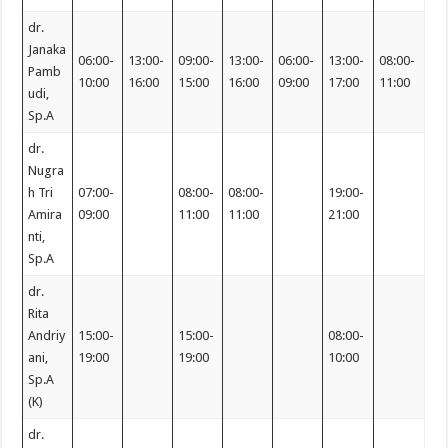
dr.
Janaka
06:00-
13:00-
09:00-
13:00-
06:00-
13:00-
08:00-
Pamb
10:00
16:00
15:00
16:00
09:00
17:00
11:00
udi,
Sp.A
dr.
Nugra
h Tri
07:00-
08:00-
08:00-
19:00-
Amira
09:00
11:00
11:00
21:00
nti,
Sp.A
dr.
Rita
Andriy
15:00-
15:00-
08:00-
ani,
19:00
19:00
10:00
Sp.A
(K)
dr.