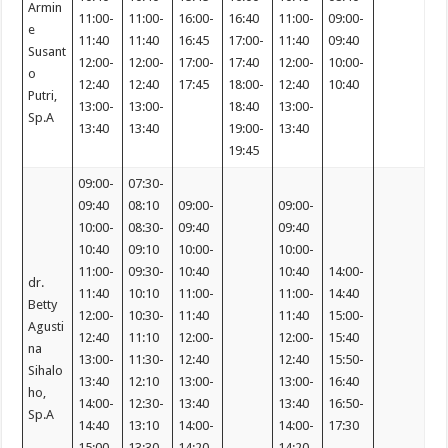
Armin
11:00-
11:00-
16:00-
16:40
11:00-
09:00-
e
11:40
11:40
16:45
17:00-
11:40
09:40
Susant
12:00-
12:00-
17:00-
17:40
12:00-
10:00-
o
12:40
12:40
17:45
18:00-
12:40
10:40
Putri,
13:00-
13:00-
18:40
13:00-
Sp.A
13:40
13:40
19:00-
13:40
19:45
09:00-
07:30-
09:40
08:10
09:00-
09:00-
10:00-
08:30-
09:40
09:40
10:40
09:10
10:00-
10:00-
11:00-
09:30-
10:40
10:40
14:00-
dr.
11:40
10:10
11:00-
11:00-
14:40
Betty
12:00-
10:30-
11:40
11:40
15:00-
Agusti
12:40
11:10
12:00-
12:00-
15:40
na
13:00-
11:30-
12:40
12:40
15:50-
Sihalo
13:40
12:10
13:00-
13:00-
16:40
ho,
14:00-
12:30-
13:40
13:40
16:50-
Sp.A
14:40
13:10
14:00-
14:00-
17:30
15:00-
13:30-
14:20
14:20