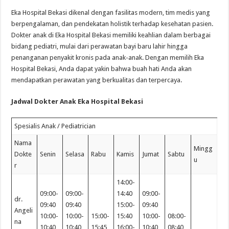
Eka Hospital Bekasi dikenal dengan fasilitas modern, tim medis yang
berpengalaman, dan pendekatan holistik terhadap kesehatan pasien.
Dokter anak di Eka Hospital Bekasi memiliki keahlian dalam berbagai
bidang pediatri, mulai dari perawatan bayi baru lahir hingga
penanganan penyakit kronis pada anak-anak. Dengan memilih Eka
Hospital Bekasi, Anda dapat yakin bahwa buah hati Anda akan
mendapatkan perawatan yang berkualitas dan terpercaya.
Jadwal Dokter Anak Eka Hospital Bekasi
Spesialis Anak / Pediatrician
Nama
Mingg
Dokte
Senin
Selasa
Rabu
Kamis
Jumat
Sabtu
u
r
14:00-
09:00-
09:00-
14:40
09:00-
dr.
09:40
09:40
15:00-
09:40
Angeli
10:00-
10:00-
15:00-
15:40
10:00-
08:00-
na
10:40
10:40
15:45
16:00-
10:40
08:40