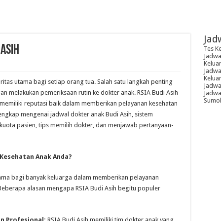
Jad
 Asih
Tes K
Jadwal
Kelua
Jadwal
Kelua
itas utama bagi setiap orang tua. Salah satu langkah penting
Jadwa
n melakukan pemeriksaan rutin ke dokter anak. RSIA Budi Asih
Jadwal
Sumoh
g memiliki reputasi baik dalam memberikan pelayanan kesehatan
lengkap mengenai jadwal dokter anak Budi Asih, sistem
 kuota pasien, tips memilih dokter, dan menjawab pertanyaan-
 Kesehatan Anak Anda?
 utama bagi banyak keluarga dalam memberikan pelayanan
 Beberapa alasan mengapa RSIA Budi Asih begitu populer
n Profesional:
RSIA Budi Asih memiliki tim dokter anak yang