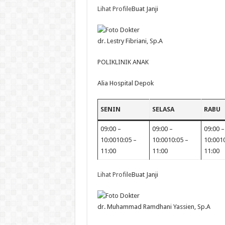
Lihat Profile
Buat Janji
dr. Lestry Fibriani, Sp.A
POLIKLINIK ANAK
Alia Hospital Depok
SENIN
SELASA
RABU
09:00 –
09:00 –
09:00 –
10:0010:05 –
10:0010:05 –
10:0010
11:00
11:00
11:00
Lihat Profile
Buat Janji
dr. Muhammad Ramdhani Yassien, Sp.A