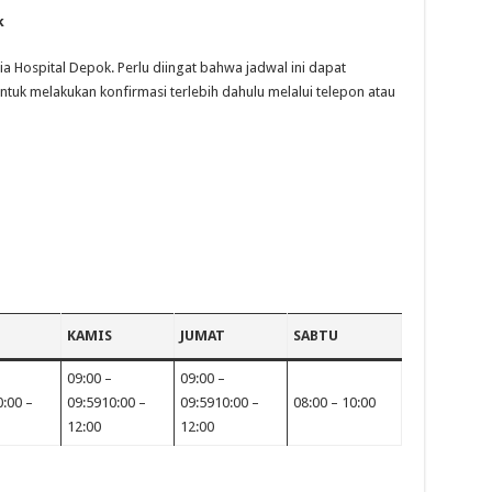
k
lia Hospital Depok. Perlu diingat bahwa jadwal ini dapat
tuk melakukan konfirmasi terlebih dahulu melalui telepon atau
KAMIS
JUMAT
SABTU
09:00 –
09:00 –
:00 –
09:5910:00 –
09:5910:00 –
08:00 – 10:00
12:00
12:00