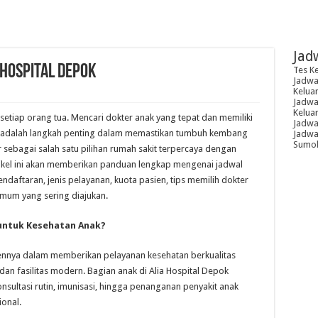
Jad
 Hospital Depok
Tes K
Jadwal
Kelua
Jadwal
Kelua
setiap orang tua. Mencari dokter anak yang tepat dan memiliki
Jadwa
 adalah langkah penting dalam memastikan tumbuh kembang
Jadwal
Sumoh
r sebagai salah satu pilihan rumah sakit terpercaya dengan
tikel ini akan memberikan panduan lengkap mengenai jadwal
endaftaran, jenis pelayanan, kuota pasien, tips memilih dokter
umum yang sering diajukan.
 untuk Kesehatan Anak?
ennya dalam memberikan pelayanan kesehatan berkualitas
dan fasilitas modern. Bagian anak di Alia Hospital Depok
sultasi rutin, imunisasi, hingga penanganan penyakit anak
onal.