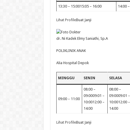
13:30 – 15:0015:05 – 16:00
14:00 –
Lihat Profile
Buat Janji
dr. Ni Kadek Elmy Saniathi, Sp.A
POLIKLINIK ANAK
Alia Hospital Depok
MINGGU
SENIN
SELASA
08:00 –
08:00 –
09:0009:01 –
09:0009:01 –
09:00 – 11:00
10:0012:00 –
10:0012:00 –
14:00
14:00
Lihat Profile
Buat Janji