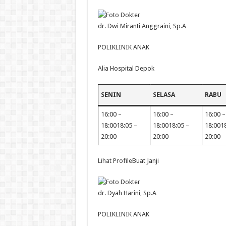
dr. Dwi Miranti Anggraini, Sp.A
POLIKLINIK ANAK
Alia Hospital Depok
SENIN
SELASA
RABU
16:00 –
16:00 –
16:00 –
18:0018:05 –
18:0018:05 –
18:0018
20:00
20:00
20:00
Lihat Profile
Buat Janji
dr. Dyah Harini, Sp.A
POLIKLINIK ANAK