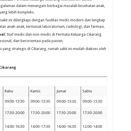
ngalaman dalam menangani berbagai masalah kesehatan anak,
yang lebih kompleks.
akit ini dilengkapi dengan fasilitas medis modern dan lengkap
n anak-anak, termasuk laboratorium, radiologi, dan farmasi.
al:
Staf medis dan non-medis di Permata Keluarga Cikarang
ional, dan berorientasi pada pasien.
si yang strategis di Cikarang, rumah sakit ini mudah diakses oleh
Cikarang
Rabu
Kamis
Jumat
Sabtu
09:00-13:30
09:00-13:30
09:00-13:30
09:00-13:30
17:30-20:00
17:30-20:00
17:30-20:00
17:30-20:00
14:00-16:30
14:00-17:30
14:00-16:30
12:00-14:00