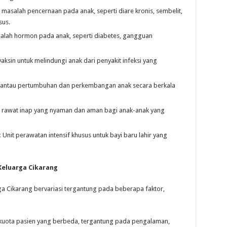
asalah pencernaan pada anak, seperti diare kronis, sembelit,
sus.
lah hormon pada anak, seperti diabetes, gangguan
ksin untuk melindungi anak dari penyakit infeksi yang
ntau pertumbuhan dan perkembangan anak secara berkala
s rawat inap yang nyaman dan aman bagi anak-anak yang
:
Unit perawatan intensif khusus untuk bayi baru lahir yang
Keluarga Cikarang
ga Cikarang bervariasi tergantung pada beberapa faktor,
 kuota pasien yang berbeda, tergantung pada pengalaman,