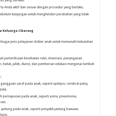
tas yang berlaku.
tu Anda aktif dan sesuai dengan prosedur yang berlaku.
 sebelum kunjungan untuk menghindari perubahan yang tidak
a Keluarga Cikarang
bagai jenis pelayanan dokter anak untuk memenuhi kebutuhan
ti pemeriksaan kesehatan rutin, imunisasi, penanganan
 batuk, pilek, diare), dan pemberian edukasi mengenai tumbuh
:
ngguan saraf pada anak, seperti epilepsi, cerebral palsy,
pala.
 pernapasan pada anak, seperti asma, pneumonia,
asan.
antung pada anak, seperti penyakit jantung bawaan,
tung.