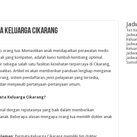
Jad
a Keluarga Cikarang
Tes K
Jadwal
Kelua
Jadwal
Kelua
iap orang tua. Memastikan anak mendapatkan perawatan medis
Jadwa
 anak yang kompeten, adalah kunci tumbuh kembang optimal.
Jadwal
Sumoh
 sebagai salah satu fasilitas kesehatan terpercaya di Cikarang,
alitas. Artikel ini akan memberikan panduan lengkap mengenai
rang, sistem pendaftaran, jenis pelayanan yang tersedia,
er, dan menjawab pertanyaan-pertanyaan umum.
ata Keluarga Cikarang?
enal dengan reputasinya yang baik dalam memberikan
-anak. Beberapa alasan mengapa orang tua memilih dokter anak
alaman:
Permata Keluarga Cikarang memiliki tim dokter