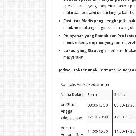
spesialis anak yang kompeten dan berpe
mulai dari penyakit umum hingga kondisi 
Fasilitas Medis yang Lengkap:
Rumah s
untuk mendukung diagnosis dan pengobata
Pelayanan yang Ramah dan Profesion
memberikan pelayanan yang ramah, profes
Lokasi yang Strategis:
Terletak di loka
masyarakat.
Jadwal Dokter Anak Permata Keluarga 
Spesialis Anak / Pediatrician
Nama Dokter
Senin
Selasa
dr. Gracia
09:00-13:30
09:00-13:30
Angga
17:30-20:00
17:30-20:00
Widjaja, SpA
dr. Ester
14:00-16:30
14:00-17:30
Honoris, SpA