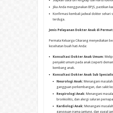
Siapkan data diri lengkap dan kartu identi
Jika Anda menggunakan BPJS, pastikan kar
Konfirmasi kembali jadwal dokter sehari
terduga.
Jenis Pelayanan Dokter Anak di Permat
Permata Keluarga Cikarang menyediakan ber
kesehatan buah hati Anda:
Konsultasi Dokter Anak Umum:
Melipu
penyakit umum pada anak (seperti demam,
kembang anak.
Konsultasi Dokter Anak Sub Spesialis
Neurologi Anak:
Menangani masalah ga
gangguan perkembangan, dan sakit ke
Respirologi Anak:
Menangani masalah
bronkiolitis, dan alergi saluran pernap
Kardiologi Anak:
Menangani masalah j
gangguan irama jantung, dan gagal jan