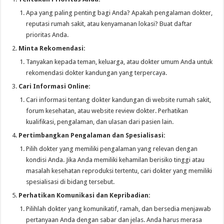
Apa yang paling penting bagi Anda? Apakah pengalaman dokter,
reputasi rumah sakit, atau kenyamanan lokasi? Buat daftar
prioritas Anda.
Minta Rekomendasi:
Tanyakan kepada teman, keluarga, atau dokter umum Anda untuk
rekomendasi dokter kandungan yang terpercaya.
Cari Informasi Online:
Cari informasi tentang dokter kandungan di website rumah sakit,
forum kesehatan, atau website review dokter. Perhatikan
kualifikasi, pengalaman, dan ulasan dari pasien lain.
Pertimbangkan Pengalaman dan Spesialisasi:
Pilih dokter yang memiliki pengalaman yang relevan dengan
kondisi Anda. Jika Anda memiliki kehamilan berisiko tinggi atau
masalah kesehatan reproduksi tertentu, cari dokter yang memiliki
spesialisasi di bidang tersebut.
Perhatikan Komunikasi dan Kepribadian:
Pilihlah dokter yang komunikatif, ramah, dan bersedia menjawab
pertanyaan Anda dengan sabar dan jelas. Anda harus merasa