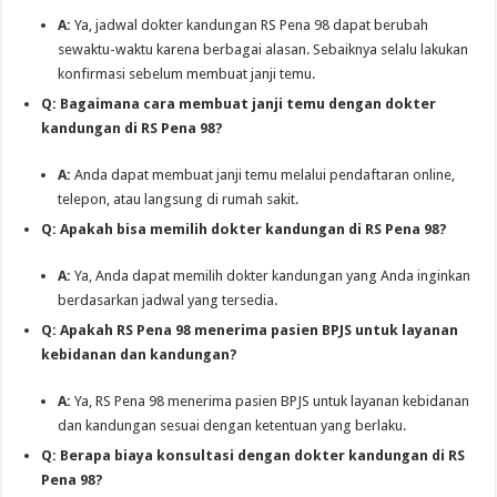
A:
Ya, jadwal dokter kandungan RS Pena 98 dapat berubah
sewaktu-waktu karena berbagai alasan. Sebaiknya selalu lakukan
konfirmasi sebelum membuat janji temu.
Q: Bagaimana cara membuat janji temu dengan dokter
kandungan di RS Pena 98?
A:
Anda dapat membuat janji temu melalui pendaftaran online,
telepon, atau langsung di rumah sakit.
Q: Apakah bisa memilih dokter kandungan di RS Pena 98?
A:
Ya, Anda dapat memilih dokter kandungan yang Anda inginkan
berdasarkan jadwal yang tersedia.
Q: Apakah RS Pena 98 menerima pasien BPJS untuk layanan
kebidanan dan kandungan?
A:
Ya, RS Pena 98 menerima pasien BPJS untuk layanan kebidanan
dan kandungan sesuai dengan ketentuan yang berlaku.
Q: Berapa biaya konsultasi dengan dokter kandungan di RS
Pena 98?