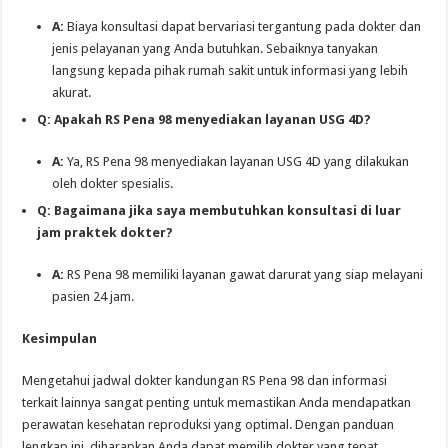
A:
Biaya konsultasi dapat bervariasi tergantung pada dokter dan
jenis pelayanan yang Anda butuhkan. Sebaiknya tanyakan
langsung kepada pihak rumah sakit untuk informasi yang lebih
akurat.
Q: Apakah RS Pena 98 menyediakan layanan USG 4D?
A:
Ya, RS Pena 98 menyediakan layanan USG 4D yang dilakukan
oleh dokter spesialis.
Q: Bagaimana jika saya membutuhkan konsultasi di luar
jam praktek dokter?
A:
RS Pena 98 memiliki layanan gawat darurat yang siap melayani
pasien 24 jam.
Kesimpulan
Mengetahui jadwal dokter kandungan RS Pena 98 dan informasi
terkait lainnya sangat penting untuk memastikan Anda mendapatkan
perawatan kesehatan reproduksi yang optimal. Dengan panduan
lengkap ini, diharapkan Anda dapat memilih dokter yang tepat,