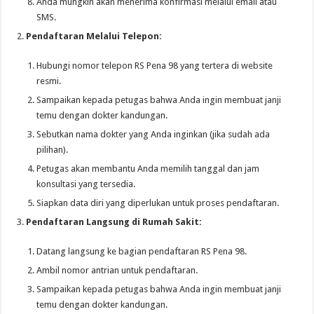
Anda mungkin akan menerima konfirmasi melalui email atau
SMS.
Pendaftaran Melalui Telepon:
Hubungi nomor telepon RS Pena 98 yang tertera di website
resmi.
Sampaikan kepada petugas bahwa Anda ingin membuat janji
temu dengan dokter kandungan.
Sebutkan nama dokter yang Anda inginkan (jika sudah ada
pilihan).
Petugas akan membantu Anda memilih tanggal dan jam
konsultasi yang tersedia.
Siapkan data diri yang diperlukan untuk proses pendaftaran.
Pendaftaran Langsung di Rumah Sakit:
Datang langsung ke bagian pendaftaran RS Pena 98.
Ambil nomor antrian untuk pendaftaran.
Sampaikan kepada petugas bahwa Anda ingin membuat janji
temu dengan dokter kandungan.