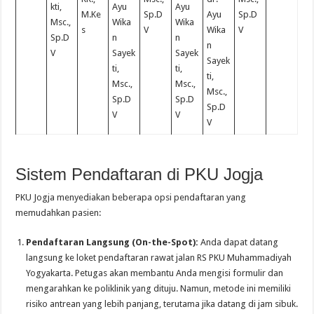
kti,
Ayu
Ayu
M.Ke
Sp.D
Ayu
Sp.D
Msc.,
Wika
Wika
s
V
Wika
V
Sp.D
n
n
n
V
Sayek
Sayek
Sayek
ti,
ti,
ti,
Msc.,
Msc.,
Msc.,
Sp.D
Sp.D
Sp.D
V
V
V
Sistem Pendaftaran di PKU Jogja
PKU Jogja menyediakan beberapa opsi pendaftaran yang
memudahkan pasien:
Pendaftaran Langsung (On-the-Spot):
Anda dapat datang
langsung ke loket pendaftaran rawat jalan RS PKU Muhammadiyah
Yogyakarta. Petugas akan membantu Anda mengisi formulir dan
mengarahkan ke poliklinik yang dituju. Namun, metode ini memiliki
risiko antrean yang lebih panjang, terutama jika datang di jam sibuk.