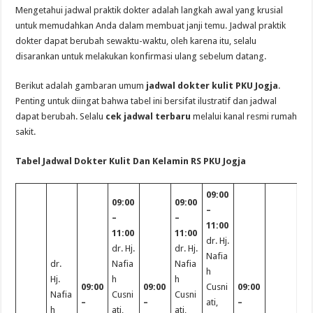
Mengetahui jadwal praktik dokter adalah langkah awal yang krusial
untuk memudahkan Anda dalam membuat janji temu. Jadwal praktik
dokter dapat berubah sewaktu-waktu, oleh karena itu, selalu
disarankan untuk melakukan konfirmasi ulang sebelum datang.
Berikut adalah gambaran umum
jadwal dokter kulit PKU Jogja
.
Penting untuk diingat bahwa tabel ini bersifat ilustratif dan jadwal
dapat berubah. Selalu
cek jadwal terbaru
melalui kanal resmi rumah
sakit.
Tabel Jadwal Dokter Kulit Dan Kelamin RS PKU Jogja
09:00
09:00
09:00
–
–
–
11:00
11:00
11:00
dr. Hj.
dr. Hj.
dr. Hj.
Nafia
dr.
Nafia
Nafia
h
Hj.
h
h
09:00
09:00
Cusni
09:00
Nafia
Cusni
Cusni
–
–
ati,
–
h
ati,
ati,