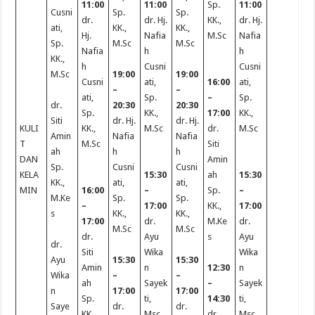
11:00
11:00
Sp.
11:00
Cusni
Sp.
Sp.
dr.
dr. Hj.
KK.,
dr. Hj.
ati,
KK.,
KK.,
Hj.
Nafia
M.Sc
Nafia
Sp.
M.Sc
M.Sc
Nafia
h
h
KK.,
h
Cusni
Cusni
M.Sc
19:00
19:00
Cusni
ati,
16:00
ati,
–
–
ati,
Sp.
–
Sp.
dr.
20:30
20:30
Sp.
KK.,
17:00
KK.,
Siti
dr. Hj.
dr. Hj.
KULI
KK.,
M.Sc
dr.
M.Sc
Amin
Nafia
Nafia
T
M.Sc
Siti
ah
h
h
DAN
Amin
Sp.
Cusni
Cusni
KELA
15:30
ah
15:30
KK.,
ati,
ati,
MIN
16:00
–
Sp.
–
M.Ke
Sp.
Sp.
–
17:00
KK.,
17:00
s
KK.,
KK.,
17:00
dr.
M.Ke
dr.
M.Sc
M.Sc
dr.
Ayu
s
Ayu
dr.
Siti
Wika
Wika
Ayu
15:30
15:30
Amin
n
12:30
n
Wika
–
–
ah
Sayek
–
Sayek
n
17:00
17:00
Sp.
ti,
14:30
ti,
Saye
dr.
dr.
KK.,
Msc.,
dr.
Msc.,